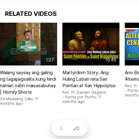
RELATED VIDEOS
1:27
16:46
Walang saysay ang galing
Martyrdom Story: Ang
Ano Ba
ng tagapagsalita kung hindi
Huling Laban nina San
‘Altern
naman natin maisasabuhay
Pontian at San Hippolytus
Rev. Fr
- Punto
| Homily Shorts
Rev. Fr. Darwin Gitgano
months
- Punto por Punto
,
11
Sa Madaling Sabi
,
11
months ago
months ago