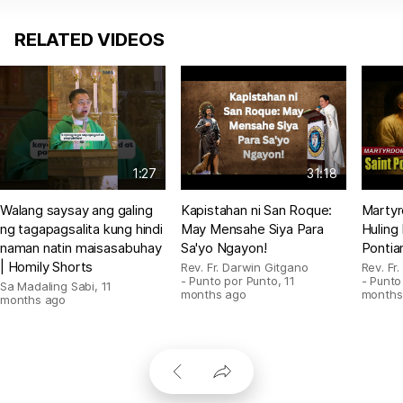
RELATED VIDEOS
1:27
31:18
Walang saysay ang galing
Kapistahan ni San Roque:
Martyr
ng tagapagsalita kung hindi
May Mensahe Siya Para
Huling
naman natin maisasabuhay
Sa'yo Ngayon!
Pontia
| Homily Shorts
Rev. Fr. Darwin Gitgano
Rev. Fr
- Punto por Punto
,
11
- Punto
Sa Madaling Sabi
,
11
months ago
months
months ago