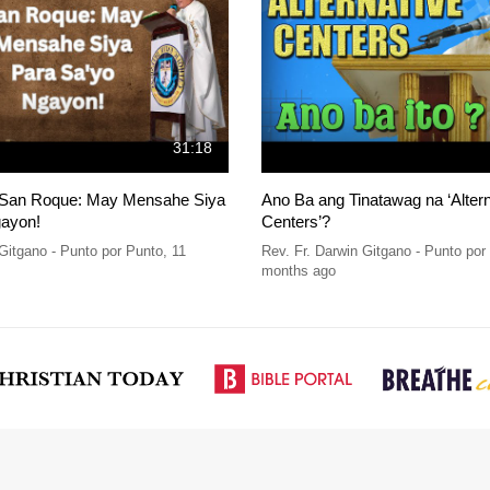
31:18
i San Roque: May Mensahe Siya
Ano Ba ang Tinatawag na ‘Altern
gayon!
Centers’?
 Gitgano - Punto por Punto
,
11
Rev. Fr. Darwin Gitgano - Punto por
months ago