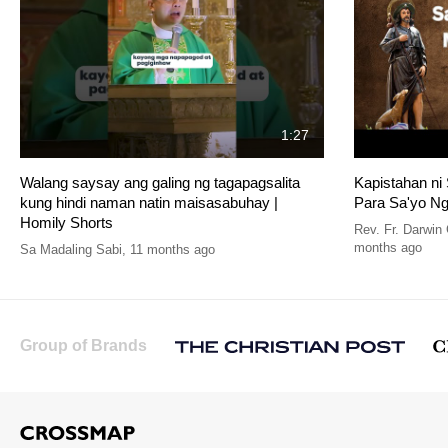
1:27
Walang saysay ang galing ng tagapagsalita
Kapistahan n
kung hindi naman natin maisasabuhay |
Para Sa'yo N
Homily Shorts
Rev. Fr. Darwin
months ago
Sa Madaling Sabi
,
11 months ago
Group of Brands