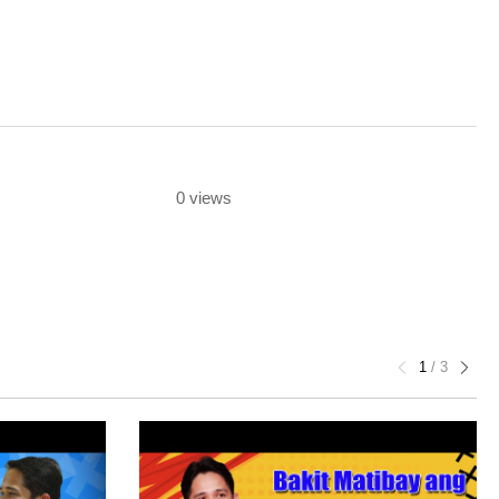
0 views
1
/
3