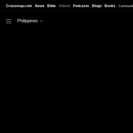
Skip to main content
Crossmap.com
News
Bible
Videos
Podcasts
Blogs
Books
Communit
Philippines