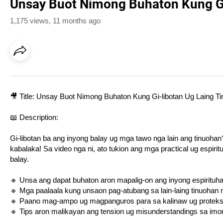
Unsay Buot Nimong Buhaton Kung Gi
1,175 views
,
11 months ago
🎥 Title: Unsay Buot Nimong Buhaton Kung Gi-libotan Ug Laing 
📖 Description:
Gi-libotan ba ang inyong balay ug mga tawo nga lain ang tinuoh
kabalaka! Sa video nga ni, ato tukion ang mga practical ug espi
balay.
🔹 Unsa ang dapat buhaton aron mapalig-on ang inyong espiritu
🔹 Mga paalaala kung unsaon pag-atubang sa lain-laing tinuohan 
🔹 Paano mag-ampo ug magpanguros para sa kalinaw ug proteks
🔹 Tips aron malikayan ang tension ug misunderstandings sa imo