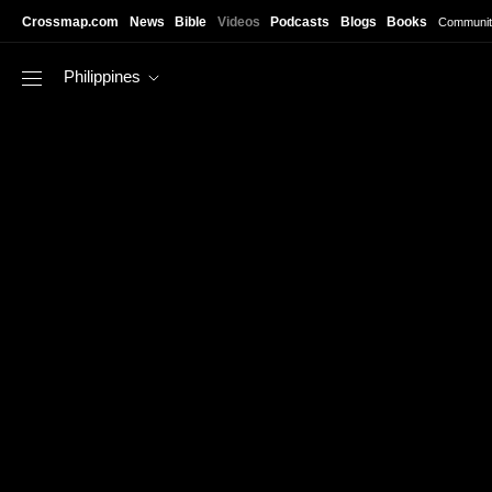
Skip to main content
Crossmap.com
News
Bible
Videos
Podcasts
Blogs
Books
Communit
Philippines