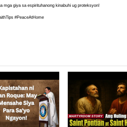
a mga giya sa espirituhanong kinabuhi ug proteksyon!
FaithTips #PeaceAtHome