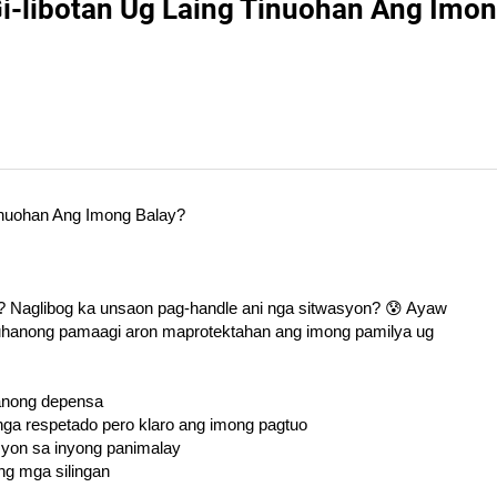
-libotan Ug Laing Tinuohan Ang Imon
Tinuohan Ang Imong Balay?
an? Naglibog ka unsaon pag-handle ani nga sitwasyon? 😰 Ayaw
rituhanong pamaagi aron maprotektahan ang imong pamilya ug
hanong depensa
nga respetado pero klaro ang imong pagtuo
yon sa inyong panimalay
ng mga silingan