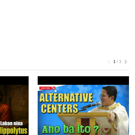
1
/
3