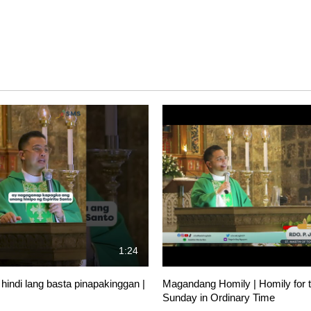
1:24
 hindi lang basta pinapakinggan |
Magandang Homily | Homily for t
Sunday in Ordinary Time