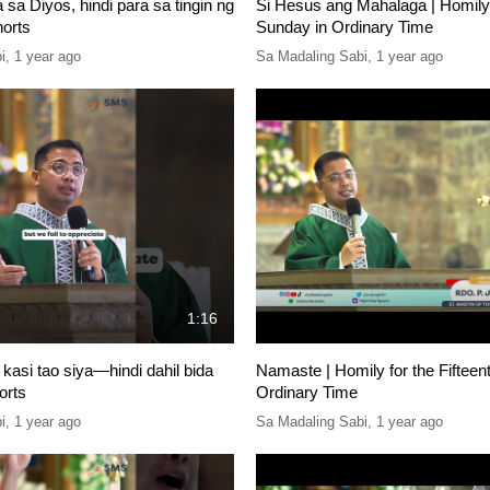
sa Diyos, hindi para sa tingin ng
Si Hesus ang Mahalaga | Homily 
horts
Sunday in Ordinary Time
i
,
1 year ago
Sa Madaling Sabi
,
1 year ago
1:16
kasi tao siya—hindi dahil bida
Namaste | Homily for the Fifteen
orts
Ordinary Time
i
,
1 year ago
Sa Madaling Sabi
,
1 year ago