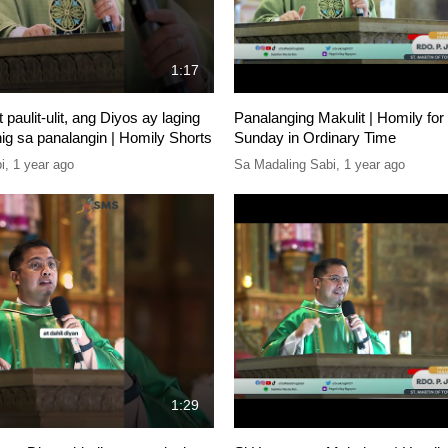
1:17
 paulit-ulit, ang Diyos ay laging
Panalanging Makulit | Homily for
ig sa panalangin | Homily Shorts
Sunday in Ordinary Time
i
,
1 year ago
Sa Madaling Sabi
,
1 year ago
1:29