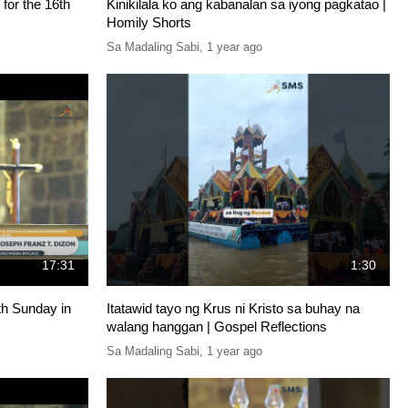
for the 16th
Kinikilala ko ang kabanalan sa iyong pagkatao |
Homily Shorts
Sa Madaling Sabi
,
1 year ago
17:31
1:30
th Sunday in
Itatawid tayo ng Krus ni Kristo sa buhay na
walang hanggan | Gospel Reflections
Sa Madaling Sabi
,
1 year ago