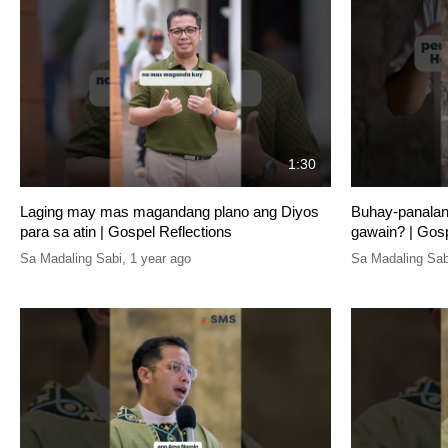
1:30
Laging may mas magandang plano ang Diyos
Buhay-panalan
para sa atin | Gospel Reflections
gawain? | Gosp
Sa Madaling Sabi
,
1 year ago
Sa Madaling Sab