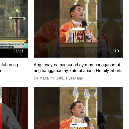
21:21
1:19
stahan ng
Ang tunay na pagsunod ay may hangganan-at
a
ang hangganan ay katotohanan | Homily Shorts
Sa Madaling Sabi
,
1 year ago