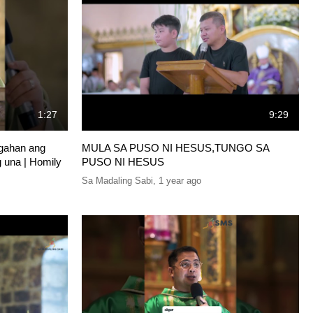
1:27
9:29
agahan ang
MULA SA PUSO NI HESUS,TUNGO SA
g una | Homily
PUSO NI HESUS
Sa Madaling Sabi
,
1 year ago