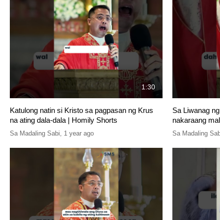
1:30
Katulong natin si Kristo sa pagpasan ng Krus
Sa Liwanag ng 
na ating dala-dala | Homily Shorts
nakaraang mal
Sa Madaling Sabi
,
1 year ago
Sa Madaling Sab