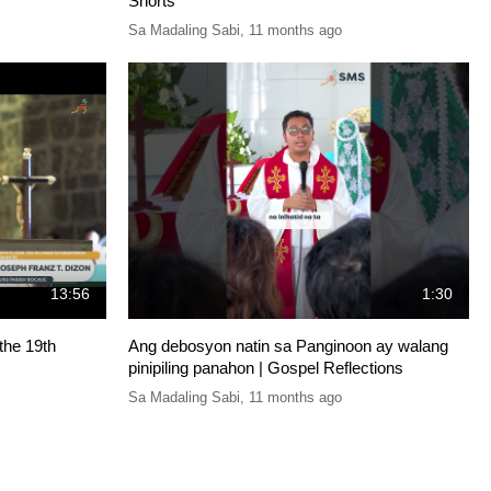
Shorts
Sa Madaling Sabi
,
11 months ago
13:56
1:30
the 19th
Ang debosyon natin sa Panginoon ay walang
pinipiling panahon | Gospel Reflections
Sa Madaling Sabi
,
11 months ago