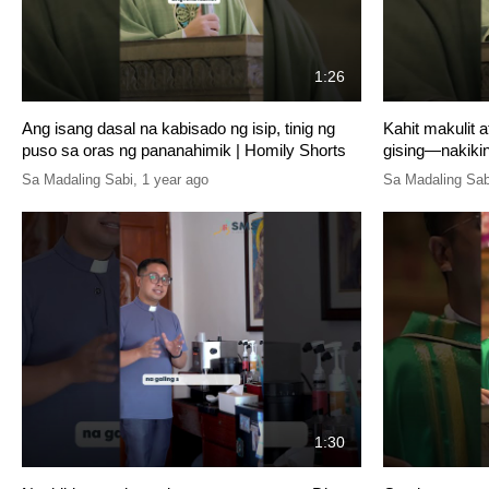
1:26
Ang isang dasal na kabisado ng isip, tinig ng
Kahit makulit at
puso sa oras ng pananahimik | Homily Shorts
gising—nakikin
Sa Madaling Sabi
,
1 year ago
Sa Madaling Sab
1:30