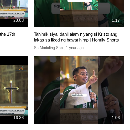
20:08
1:17
 the 17th
Tahimik siya, dahil alam niyang si Kristo ang
lakas sa likod ng bawat hirap | Homily Shorts
Sa Madaling Sabi
,
1 year ago
16:36
1:06