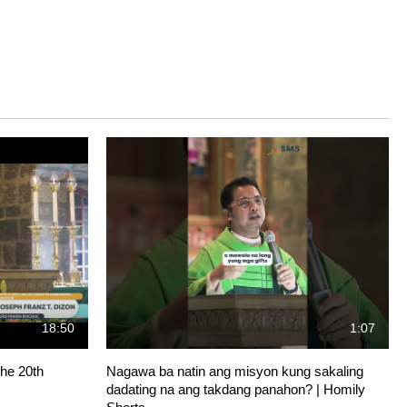
18:50
1:07
he 20th
Nagawa ba natin ang misyon kung sakaling
dadating na ang takdang panahon? | Homily