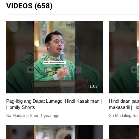
VIDEOS (658)
1:07
Pag-ibig ang Dapat Lumago, Hindi Kasakiman |
Hindi daan pap
Homily Shorts
makasarili | H
Sa Madaling Sabi
,
1 year ago
Sa Madaling Sab