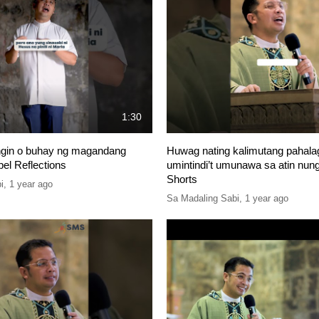
1:30
gin o buhay ng magandang
Huwag nating kalimutang pahal
el Reflections
umintindi’t umunawa sa atin nun
Shorts
i
,
1 year ago
Sa Madaling Sabi
,
1 year ago