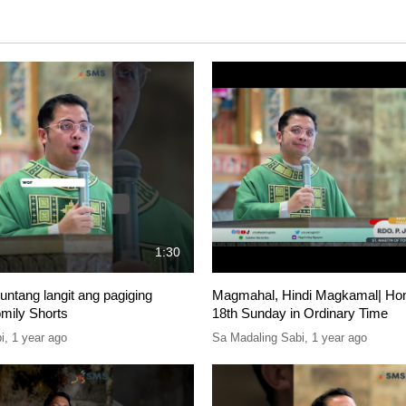
1:30
untang langit ang pagiging
Magmahal, Hindi Magkamal| Homi
omily Shorts
18th Sunday in Ordinary Time
i
,
1 year ago
Sa Madaling Sabi
,
1 year ago