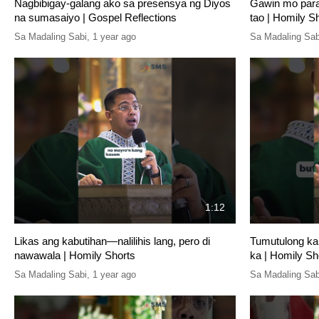
Nagbibigay-galang ako sa presensya ng Diyos
Gawin mo para 
na sumasaiyo | Gospel Reflections
tao | Homily S
Sa Madaling Sabi
,
1 year ago
Sa Madaling Sab
1:12
Likas ang kabutihan—nalilihis lang, pero di
Tumutulong ka 
nawawala | Homily Shorts
ka | Homily Sh
Sa Madaling Sabi
,
1 year ago
Sa Madaling Sab