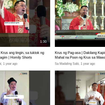
1:30
Krus ang tingin, sa tuktok ng
Krus ng Pag-asa | Dakilang Kapi
agim | Homily Shorts
Mahal na Poon ng Krus sa Waw
i
,
1 year ago
Sa Madaling Sabi
,
1 year ago