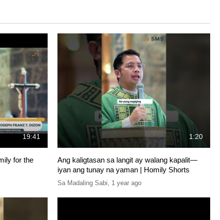
19:41
1:20
ly for the
Ang kaligtasan sa langit ay walang kapalit—
iyan ang tunay na yaman | Homily Shorts
Sa Madaling Sabi
,
1 year ago