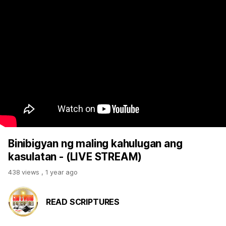
Binibigyan ng maling kahulugan ang
kasulatan - (LIVE STREAM)
438 views
,
1 year ago
READ SCRIPTURES