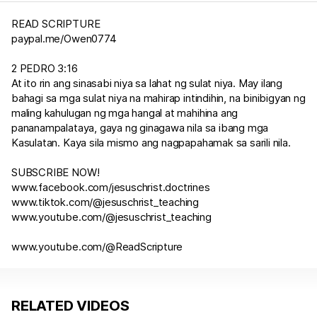
READ SCRIPTURE
paypal.me/Owen0774
2 PEDRO 3:16
At ito rin ang sinasabi niya sa lahat ng sulat niya. May ilang
bahagi sa mga sulat niya na mahirap intindihin, na binibigyan ng
maling kahulugan ng mga hangal at mahihina ang
pananampalataya, gaya ng ginagawa nila sa ibang mga
Kasulatan. Kaya sila mismo ang nagpapahamak sa sarili nila.
SUBSCRIBE NOW!
www.facebook.com/jesuschrist.doctrines
www.tiktok.com/@jesuschrist_teaching
www.youtube.com/@jesuschrist_teaching
www.youtube.com/@ReadScripture
RELATED VIDEOS