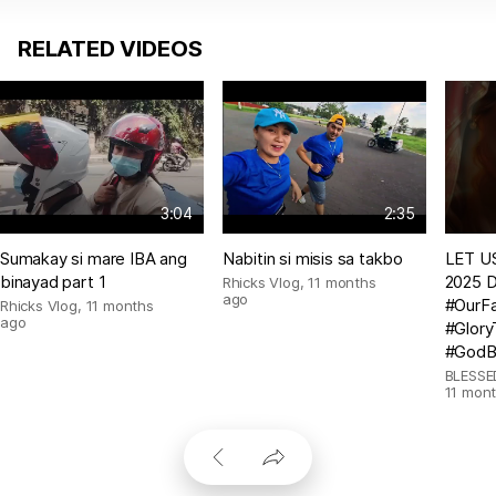
RELATED VIDEOS
3:04
2:35
Sumakay si mare IBA ang
Nabitin si misis sa takbo
LET US
binayad part 1
2025 D
Rhicks Vlog
,
11 months
ago
#OurFa
Rhicks Vlog
,
11 months
ago
#Glor
#GodB
BLESSE
11 mon